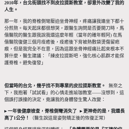
2010
年，台北街頭找不到皮拉提斯教室，卻意外改變了我的
人生。
那一年，我的脊椎側彎壓迫坐骨神經，疼痛讓我連坐下都十
分煎熬。每天起床都很想哭，跟醫生詢問是否要開刀時，馬
偕醫院的醫生跟我說我還這麼年輕（當年的確年輕阿
)
在馬
偕醫院復健三個月痊癒後，痊癒後下背被熱敷袋燙傷留疤
痕，但是我完全不在意，因為這跟坐骨神經痛比起來根本不
算什麼，醫生建議：「練皮拉提斯吧，強化核心肌群才能保
護脊椎。避免復發」
但當時的台北，幾乎找不到專業的皮拉提斯教室。
無奈之
下，我抱著「試試看」的心情走進瑜珈教室
——
沒想到，這
個誤打誤撞的決定，竟讓我的身體發生驚人改變：
▸
一年後健康檢查，脊椎側彎消失了
▸
更神奇的是，我還長
高了
1
公分！
（醫生說這是姿勢矯正後的恢復正常）