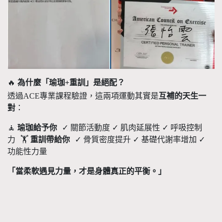
🔥
為什麼「瑜珈
+
重訓」是絕配？
透過
ACE
專業課程驗證，這兩項運動其實是
互補的天生一
對
：
🧘
瑜珈給予你
✓
關節活動度
✓
肌肉延展性
✓
呼吸控制
力
🏋
重訓帶給你
✓
骨質密度提升
✓
基礎代謝率增加
✓
功能性力量
「當柔軟遇見力量，才是身體真正的平衡。」