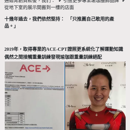
通過青創貸款後，我們：
✔
引進更多專業瑜珈服飾品牌
✔
從地下室的展示間搬到一樓的店面
十幾年過去，我們依然堅持：
「只推薦自己敢用的產
品。」
2019
年，取得專業的
ACE-CPT
證照更系統化了解運動知識
偶然之間接觸重量訓練發現瑜珈跟重量訓練絕配