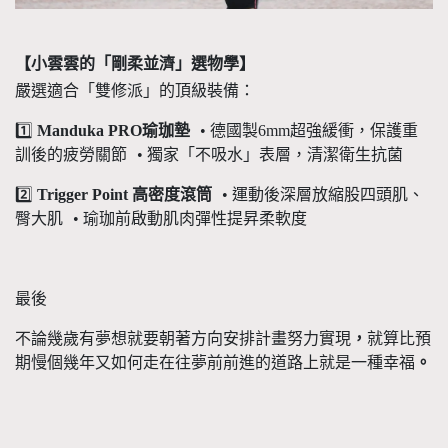
【小雲雲的「剛柔並濟」選物學】
嚴選適合「雙修派」的頂級裝備：
1️⃣
Manduka PRO
瑜珈墊
•
德國製
6mm
超強緩衝，保護重
訓後的疲勞關節
•
獨家「不吸水」表層，清潔衛生抗菌
2️⃣
Trigger Point
高密度滾筒
•
運動後深層放縮股四頭肌、
臀大肌
•
瑜珈前啟動肌肉彈性提昇柔軟度
最後
不論幾歲有夢想就要朝著方向安排計畫努力實現
，
就算比預
期慢個幾年又如何走在往夢前前進的道路上就是一種幸福
。