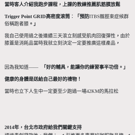
當時客人介紹我跑步課程，上課的教練推薦肌筋膜放鬆
Trigger Point GRID
高密度滚筒
：
「預防
ITBS
髂脛束症候群
俗稱跑者膝
。」
我自己使用過之後連續三天滾立刻感受肌肉回復彈性
，
由於
膝蓋是消耗品當時我就立刻決定一定要推廣這樣產品
，
因為我知道
——
「好的輔具，能讓你的練習事半功倍。」
健康的身體是送給自己最好的禮物！
當時也立下人生中一定要至少跑過一場
42KM
的馬拉松
2014
年，台北市政府給我們關鍵支持