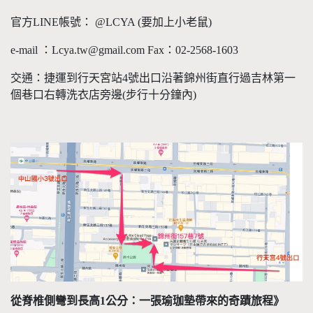
官方LINE帳號： @LCYA (要加上小老鼠)
e-mail ：Lcya.tw@gmail.com Fax：02-2568-1603
交通：捷運到行天宮站4號出口沿著錦州街直行過吉林第一
個巷口右轉洗衣店旁邊(步行十分鐘內)
從脊椎側彎到長高
1
公分：一張瑜珈墊帶來的奇蹟旅程》