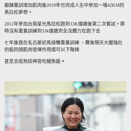
鍛鍊重訓增加肌肉後
2019
年也完成人生中參加一場
42KM
的
馬拉松夢想
，
2012
年參加台南星光馬拉松跑到
33K
撞牆後第二次嘗試
，
那
時沒有重量訓練到
33k
撞牆完全沒體力在跑下去
七年後我在名古屋初馬接觸重量訓練 ，賽後隔天大腿強壯
的股四頭肌肉發揮作用還可以下階梯
甚至去逛熱田神宮吃鰻魚飯
。