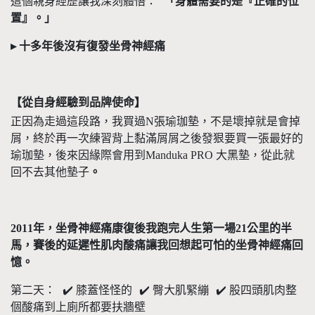
這個親身經歷讓我深刻體悟：
「身體需要的是『正確的位
置』。」
▸
十多年後沒有復發坐骨神經痛
【從自身經驗到品牌使命】
正因為走過這段路，我買過
N
張瑜珈墊，不是壞掉就是會掉
屑，終於再一次練習背上黏滿屑屑之後發狠要買一張最好的
瑜珈墊，後來因緣際會用到
Manduka PRO
大黑墊，從此就
回不去其他墊子
。
2011
年，坐骨神經痛康復後我跑完人生第一場
21
公里的半
馬，賽後的延遲性肌肉酸痛讓我回想起可怕的坐骨神經痛回
憶。
第二天：
✔
️
膝蓋怪怪的
✔
️
臀大肌緊繃
✔
️
股四頭肌肉整
個酸痛到上廁所都要扶牆壁