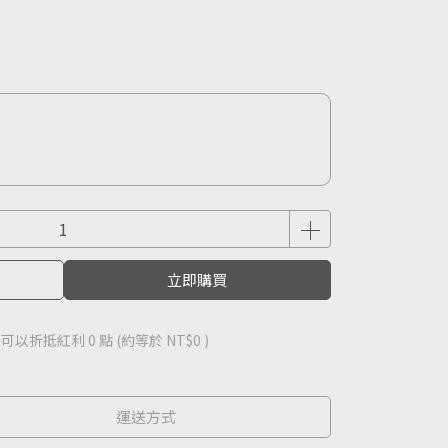
立即購買
 」可以折抵紅利
0
點 (約等於
NT$0
)
運送方式