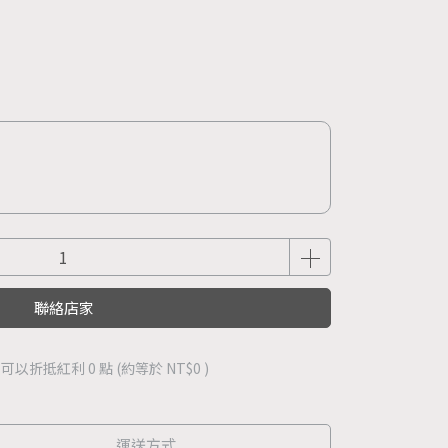
聯絡店家
 」可以折抵紅利
0
點 (約等於
NT$0
)
運送方式